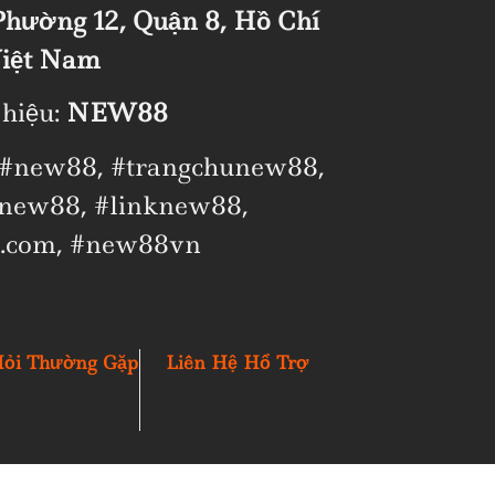
Phường 12, Quận 8, Hồ Chí
Việt Nam
hiệu:
NEW88
 #new88, #trangchunew88,
new88, #linknew88,
.com, #new88vn
rực tuyến, từ người mới cho đến các
Hỏi Thường Gặp
Liên Hệ Hổ Trợ
thống ví điện tử như ZaloPay,
n nơi cho hội viên, cùng các chương