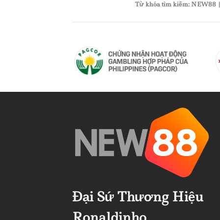
Từ khóa tìm kiếm: NEW88 
Sảnh đá gà
Sảnh nổ hũ
Sảnh xổ số
Sảnh bắn cá
Sảnh game bài 3D
Những Ưu Điểm Vượt T
New88 luôn nỗ lực mang đến cho người
Đại Sứ Thương Hiệu
Ronaldinho