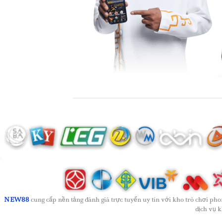
Sản Phẩm và Dịch Vụ 
New88 mở ra một sân chơi giải trí an 
gồm:
Sảnh thể thao
NEW88
cung cấp nền tảng đánh giá trực tuyến uy tín với kho trò chơi ph
dịch vụ k
Sảnh sòng bài trực tiếp