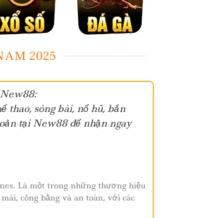
NAM 2025
a New88:
ể thao, sòng bài, nổ hũ, bắn
 khoản tại New88 để nhận ngay
ines. Là một trong những thương hiệu
mái, công bằng và an toàn, với các