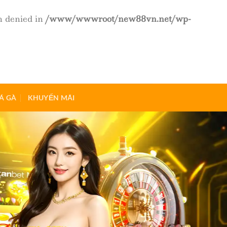
n denied in
/www/wwwroot/new88vn.net/wp-
Á GÀ
KHUYẾN MÃI